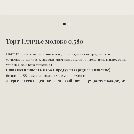
Торт Птичье молоко 0,580
Состав:
сахар, масло сливочное, шоколадная глазурь, молоко
сгущенное, мука в/с, патока, маргарин, меланж, мед, агар, какао, сода
хлебная, кислота лимонная.
Пищевая ценность в 100 г продукта (среднее значение)
:
белки - 4,88 г; жиры -16,92 г; углеводы -75,60 г.
Энергетическая ценность/калорийность
- 474,86ккал/1986,8кДж.