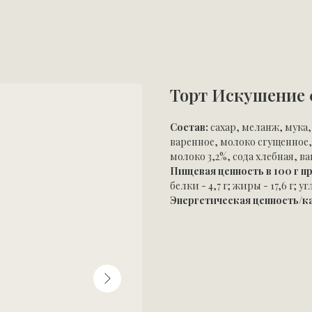
Торт Искушение 
Состав:
сахар, меланж, мука
варенное, молоко сгущенное,
молоко 3,2%, сода хлебная, в
Пищевая ценность в 100 г п
белки - 4,7 г; жиры - 17,6 г; уг
Энергетическая ценность/