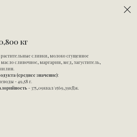
0,800 кг
, растительные сливки, молоко сгущенное
 масло сливочное, маргарин, мед, загуститель,
анилин.
родукта (среднее значение)
:
леводы - 49,58 г.
калорийность
- 375,09ккал/1569,39кДж.