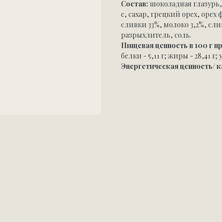
Состав:
шоколадная глазурь,
с, сахар, грецкий орех, оре
сливки 33%, молоко 3,2%, сл
разрыхлитель, соль.
Пищевая ценность в 100 г п
белки - 5,11 г; жиры - 28,41 г; 
Энергетическая ценность/ 