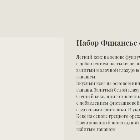
Набор Финансье 0
Легкий кекс на основе фунд
с добавлением пасты из лесн
залитый молочной глазурью 
ганашем.
Вкусный кекс на основе мин
ганаша. Залитый белой глаз
Сочный кекс, приготовленны
с добавлением фисташковой
с кусочками фисташки. И у
Кекс на основе грецкого оре
Глазированный шоколадной г
взбитым ганашем.