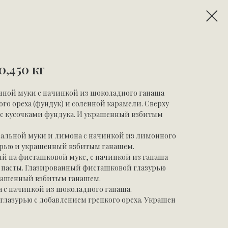
,450 кг
учной муки с начинкой из шоколадного ганаша
ого ореха (фундук) и соленной карамели. Сверху
с кусочками фундука. И украшенный взбитым
дальной муки и лимона с начинкой из лимонного
урью и украшенный взбитым ганашем.
й на фисташковой муке, с начинкой из ганаша
 пасты. Глазированный фисташковой глазурью
крашенный взбитым ганашем.
ха с начинкой из шоколадного ганаша.
лазурью с добавлением грецкого ореха. Украшен