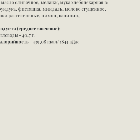
 масло сливочное, меланж, мука хлебопекарная в/
х фундука, фисташка, миндаль, молоко сгущенное,
ивки растительные, лимон, ванилин,
родукта (среднее
значение):
углеводы - 40,7 г.
калорийность
- 439,08 ккал/ 1844 кДж.