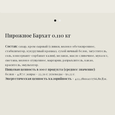
Пирожное Бархат 0,110 кг
Состав:
сахар, крем сырный (сливки, молоко обезжиренное,
стабилизатор, кукурузный крахмал, сухой яичный белок, загуститель,
соль, консервант-сорбанат калия), меланж, масло сливочное, мука в/с,
сметана, молоко сгущенное, маргарин, разрыхлитель, какао,
краситель, эмульгатор.
Пищевая ценность в 100 г продукта (среднее значение)
:
белки - 4,87 г ;жиры - 22,39 г; углеводы - 50,22 г.
Энергетическая ценность/калорийность
- 422,28ккал/1766,8кДж.