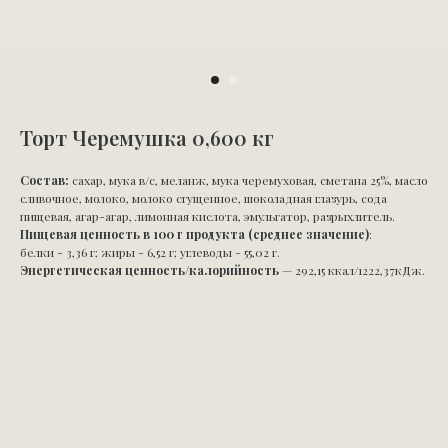
Торт Черемушка 0,600 кг
Состав:
сахар, мука в/с, меланж, мука черемуховая, сметана 25%, масло
сливочное, молоко, молоко сгущенное, шоколадная глазурь, сода
пищевая, агар-агар, лимонная кислота, эмульгатор, разрыхлитель.
Пищевая ценность в 100 г продукта (среднее значение)
:
белки - 3,36 г; жиры - 6,52 г; углеводы - 55,02 г.
Энергетическая ценность/калорийность
— 292,15 ккал/1222,37кДж.