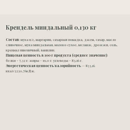
Крендель миндальный 0,130 кг
Состав
: мука в/с, маргарин, сахарная помадка, джем, сахар, масло
сливочное, мука миндальная, молоко сухое, меланж, дрожжи, соль,
крахмал пшеничный, ванилин.
Пищевая ценность в 100 г продукта (среднее значение)
:
белки - 7,32 г; жиры - 19,0 г; углеводы - 83,16 г.
Энергетическая ценность/калорийность
— 833,16
ккал/2230,76кДж.