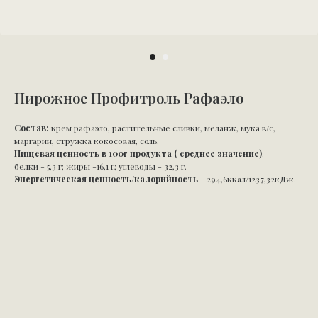
Пирожное Профитроль Рафаэло
Состав:
крем рафаэло, растительные сливки, меланж, мука в/с,
маргарин, стружка кокосовая, соль.
Пищевая ценность в 100г продукта ( среднее значение)
:
белки - 5,3 г; жиры -16,1 г; углеводы - 32,3 г.
Энергетическая ценность/калорийность
- 294,6ккал/1237,32кДж.