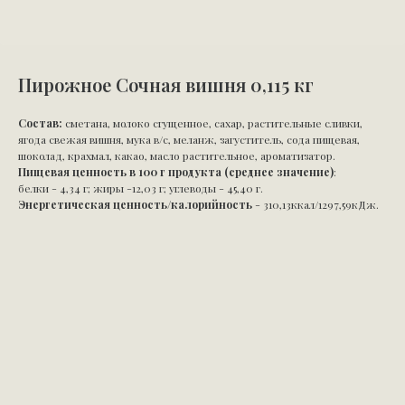
Пирожное Сочная вишня 0,115 кг
Состав:
сметана, молоко сгущенное, сахар, растительные сливки,
ягода свежая вишня, мука в/с, меланж, загуститель, сода пищевая,
шоколад, крахмал, какао, масло растительное, ароматизатор.
Пищевая ценность в 100 г продукта (среднее значение)
:
белки - 4,34 г; жиры -12,03 г; углеводы - 45,40 г.
Энергетическая ценность/калорийность
- 310,13ккал/1297,59кДж.