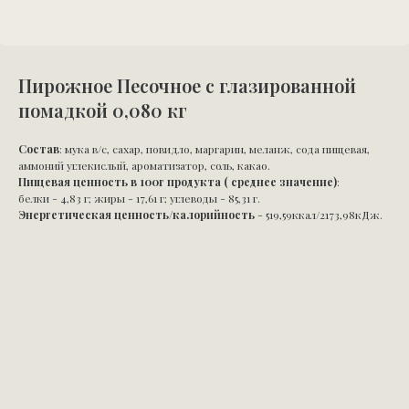
Пирожное Песочное с глазированной
помадкой 0,080 кг
Состав
: мука в/с, сахар, повидло, маргарин, меланж, сода пищевая,
аммоний углекислый, ароматизатор, соль, какао.
Пищевая ценность в 100г продукта ( среднее значение)
:
белки - 4,83 г; жиры - 17,61 г; углеводы - 85,31 г.
Энергетическая ценность/калорийность
- 519,59ккал/2173,98кДж.